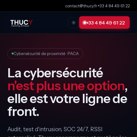
contact@thucy.fr
·
+33 4 84 49 61 22
+33 4 84 49 61 22
Cybersécurité de proximité · PACA
La cybersécurité
n'est plus une option
,
elle est votre ligne de
front.
Audit, test d'intrusion, SOC 24/7, RSSI