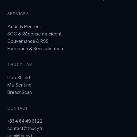
SERVICES
Audit & Pentest
SOC & Réponse à incident
Gouvernance & RSSI
Formation & Sensibilisation
THUCY LAB
DataShield
MailSentinel
BreachScan
CONTACT
+33 4 84 49 61 22
contact@thucy.fr
soc@thucy.fr