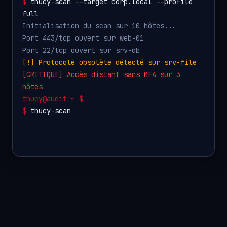
$
thucy-scan --target corp.local --profile
full
Initialisation du scan sur 10 hôtes...
Port 443/tcp ouvert sur web-01
Port 22/tcp ouvert sur srv-db
[!] Protocole obsolète détecté sur srv-file
[CRITIQUE] Accès distant sans MFA sur 3
hôtes
thucy@audit ~ $
$
thucy-scan --module datashield --dom