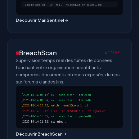
Domain age 2d · SPF fail · typosquat of paypal.com
Découvrir MailSentinel
BreachScan
ACTIVE
Supervision temps réel des fuites de données
touchant votre organisation : identifiants
compromis, documents internes exposés, dumps
sur forums clandestins.
[2025-10-14 09:12] ok · scan clean · forum-01
[2025-10-14 09:34] ok · scan clean · forum-02
[2025-10-14 10:02] match · email@corp 1 hit
[2025-10-14 10:17] LEAK · 42 credentials · telegram-ch
[2025-10-14 10:45] ok · scan clean · paste-01
[2025-10-14 11:02] scanning _
Découvrir BreachScan